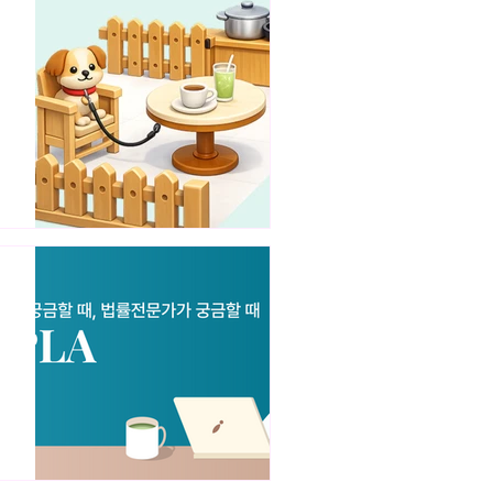
지
와
위