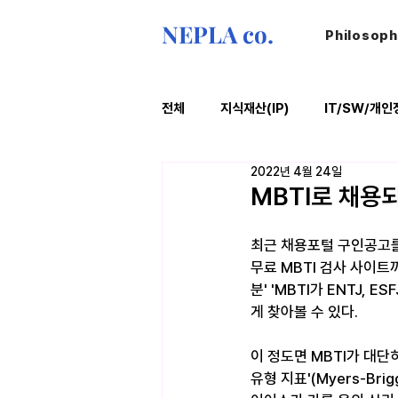
NEPLA co.
Philosop
전체
지식재산(IP)
IT/SW/개인
2022년 4월 24일
ESG
법률레터
오늘의위
MBTI로 채용
최근 채용포털 구인공고를
무료 MBTI 검사 사이트까
분' 'MBTI가 ENTJ,
게 찾아볼 수 있다.
이 정도면 MBTI가 대단
유형 지표'(Myers-Bri