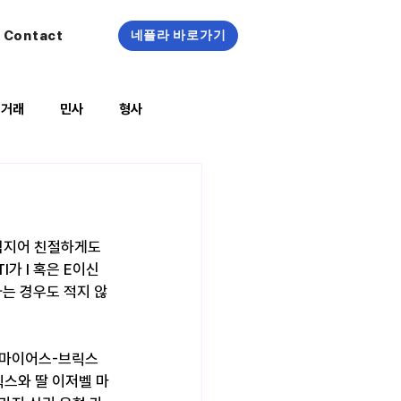
Contact
네플라 바로가기
정거래
민사
형사
복지/건강
심지어 친절하게도 
I가 I 혹은 E이신 
하는 경우도 적지 않
'마이어스-브릭스 
 브릭스와 딸 이저벨 마