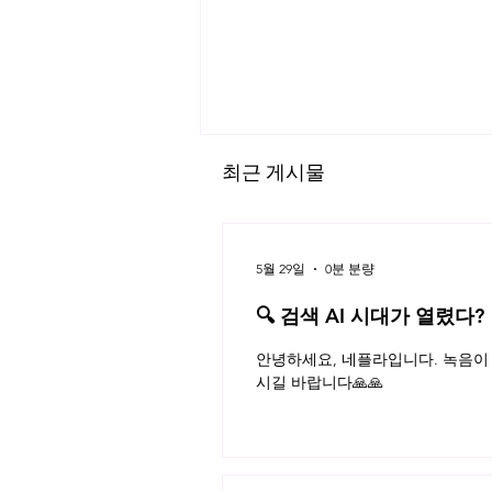
최근 게시물
5월 29일
0분 분량
🔍 검색 AI 시대가 열렸다?
플라 법률레터
채용절차에서 입사지원자의 개인
안녕하세요, 네플라입니다. 녹음이 
정보는 어떻게 관리해야 할까
시길 바랍니다🙏🙏