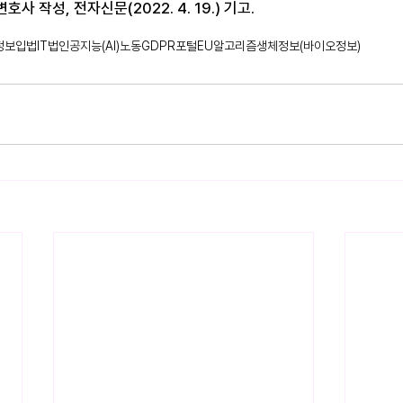
사 작성, 전자신문(2022. 4. 19.) 기고.
정보
입법
IT법
인공지능(AI)
노동
GDPR
포털
EU
알고리즘
생체정보(바이오정보)