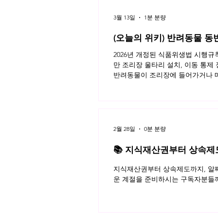
3월 13일
1분 분량
(오늘의 위키) 반려동물 동
2026년 개정된 식품위생법 시행
만 조리장 울타리 설치, 이동 통제
반려동물이 조리장에 들어가거나 매
이용자가 모두 알아야 할 반려동물 
키 읽으러가기!
2월 28일
0분 분량
📚 지식재산권부터 상속제도까
월 네플라 법률레터
지식재산권부터 상속제도까지, 알짜
운 계절을 준비하시는 구독자분들께