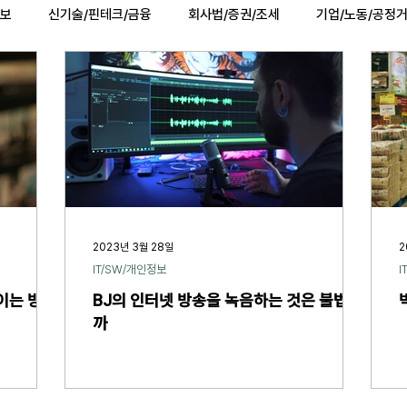
정보
신기술/핀테크/금융
회사법/증권/조세
기업/노동/공정
법률행사
법률QnA
2025 대선 한눈에
복지/건강
2023년 3월 28일
2
IT/SW/개인정보
I
이는 방법
BJ의 인터넷 방송을 녹음하는 것은 불법일
까