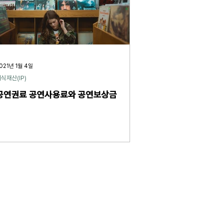
021년 1월 4일
식재산(IP)
공연권료 공연사용료와 공연보상금