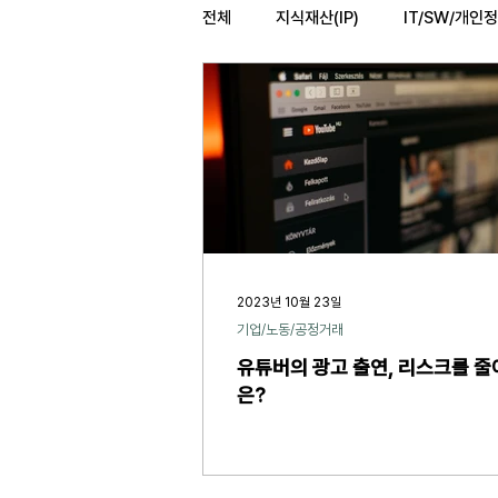
전체
지식재산(IP)
IT/SW/개인
법률레터
오늘의위키
헌법
2023년 10월 23일
기업/노동/공정거래
유튜버의 광고 출연, 리스크를 줄
은?