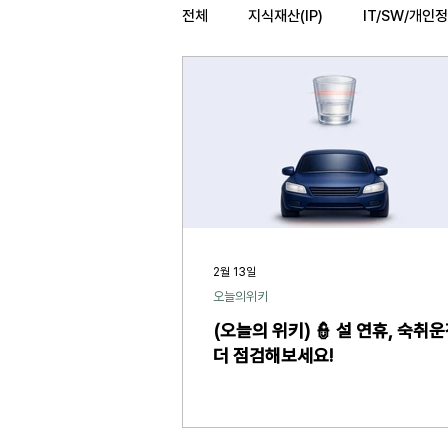
전체
지식재산(IP)
IT/SW/개인
법률레터
오늘의위키
헌법
2월 13일
오늘의위키
(오늘의 위키) 👮 설 연휴, 숙취
더 점검해보세요!