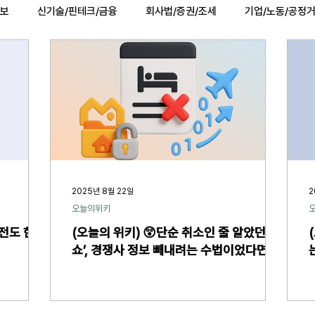
정보
신기술/핀테크/금융
회사법/증권/조세
기업/노동/공정
법률행사
법률QnA
2025 대선 한눈에
복지/건강
2025년 8월 22일
2
오늘의위키
운전도 한 번
(오늘의 위키) 😲단순 취소인 줄 알았던 ‘노
쇼’, 경쟁사 정보 빼내려는 수법이었다면?!