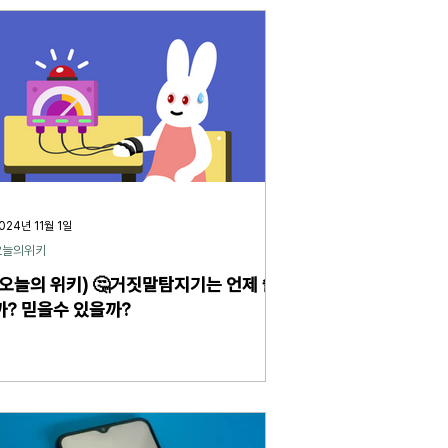
024년 11월 1일
오늘의위키
(오늘의 위키) 🤔거짓말탐지기는 언제 쓸
까? 믿을수 있을까?