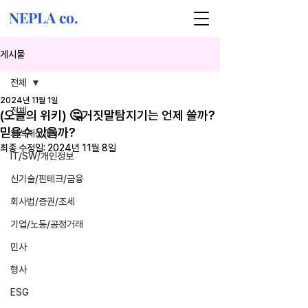
NEPLA co.
게시물
전체
2024년 11월 1일
전체
(오늘의 위키) 🤔거짓말탐지기는 언제 쓸까?
믿을수 있을까?
지식재산(IP)
최종 수정일:
2024년 11월 8일
IT/SW/개인정보
신기술/핀테크/금융
회사법/증권/조세
기업/노동/공정거래
민사
형사
ESG