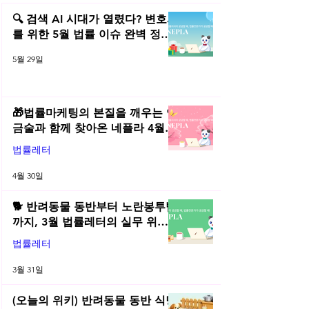
(오늘의 위키) 👮 설 연휴, 숙
(오늘의 위키) ⚖️
취운전도 한 번 더 점검해보세
이직, 전직금지는
🔍 검색 AI 시대가 열렸다? 변호사
요!
까?
를 위한 5월 법률 이슈 완벽 정리 |
2026년 5월 네플라 법률레터
5월 29일
🎁법률마케팅의 본질을 깨우는 연
금술과 함께 찾아온 네플라 4월
법률레터
법률레터
4월 30일
🐕 반려동물 동반부터 노란봉투법
까지, 3월 법률레터의 실무 위키
총정리! | 2026년 3월 네플라 법률
법률레터
레터
3월 31일
(오늘의 위키) 반려동물 동반 식당