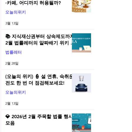
·카페, 어디까지 허용될까?
오늘의위키
3월 13일
📚 지식재산권부터 상속제도까지,
2월 법률레터의 알짜배기 위키 모
음! | 2026년 2월 네플라 법률레터
법률레터
2월 28일
(오늘의 위키) 👮 설 연휴, 숙취운
전도 한 번 더 점검해보세요!
오늘의위키
2월 13일
💎 2026년 2월 주목할 법률 행사
모음