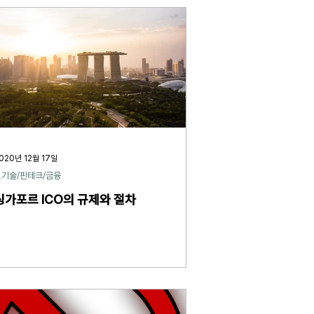
020년 12월 17일
신기술/핀테크/금융
싱가포르 ICO의 규제와 절차