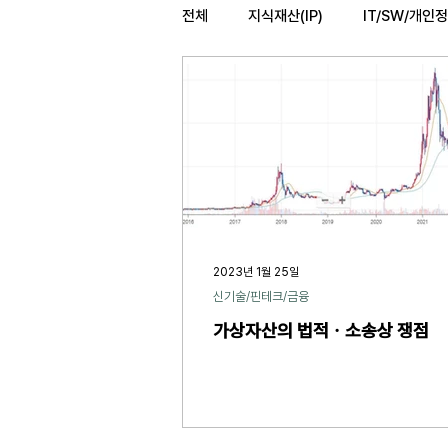
전체
지식재산(IP)
IT/SW/개인
법률레터
오늘의위키
헌법
2023년 1월 25일
신기술/핀테크/금융
가상자산의 법적ㆍ소송상 쟁점