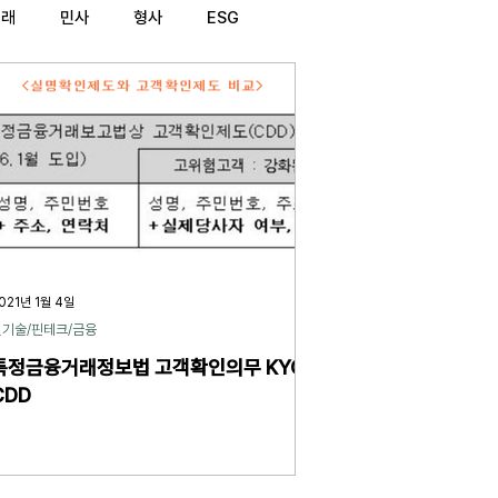
거래
민사
형사
ESG
021년 1월 4일
신기술/핀테크/금융
특정금융거래정보법 고객확인의무 KYC
CDD