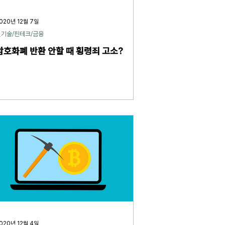
020년 12월 7일
신기술/핀테크/금융
암호화폐 반환 안할 때 횡령죄 고소?
020년 12월 4일