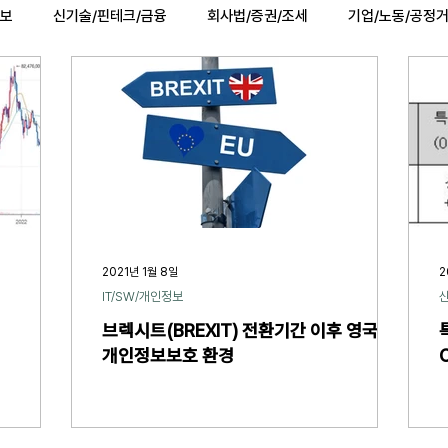
정보
신기술/핀테크/금융
회사법/증권/조세
기업/노동/공정
법률행사
법률QnA
2025 대선 한눈에
복지/건강
2021년 1월 8일
2
IT/SW/개인정보
브렉시트(BREXIT) 전환기간 이후 영국의
개인정보보호 환경