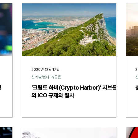
2020년 12월 17일
2
신기술/핀테크/금융
성
‘크립토 하버(Crypto Harbor)’ 지브롤터
의 ICO 규제와 절차