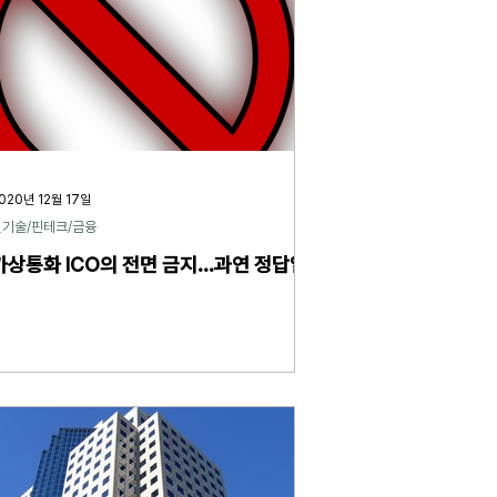
020년 12월 17일
신기술/핀테크/금융
가상통화 ICO의 전면 금지...과연 정답일까