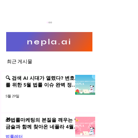
nepla.ai
최근 게시물
사업 중 겪을 수 있는 채권양도
주식발행으로 인한
양수 법률관계 정리
와 계약서 작성
🔍 검색 AI 시대가 열렸다? 변호사
를 위한 5월 법률 이슈 완벽 정리 |
2026년 5월 네플라 법률레터
5월 29일
🎁법률마케팅의 본질을 깨우는 연
금술과 함께 찾아온 네플라 4월
법률레터
법률레터