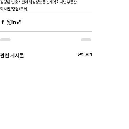
김경환 변호사
판례해설
정보통신
계약
회사법
부동산
회사법/증권/조세
전체 보기
관련 게시물