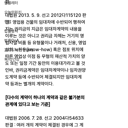
함
법률레터
오늘의위키
대법원 2013. 5. 9. 선고 2012다115120 판
헌법
결 : 영업용 건물의 임대차에 수반되어 행하여
지는 권리금의 지급은 임대차계약의 내용을 
법률행사
이루는 것은 아니고 권리금 자체는 거기의 영
법률QnA
업시설·비품 등 유형물이나 거래처, 신용, 영업
상의 노하우(know-how) 혹은 점포 위치에 
2025 대선 한눈에
따른 영업상 이점 등 무형의 재산적 가치의 양
복지/건강
도 또는 일정 기간 동안의 이용대가라고 볼 것
인바, 권리금계약은 임대차계약이나 임차권양
도계약 등에 수반되어 체결되지만 임대차계
약 등과는 별개의 계약이다.
[다수의 계약이 하나의 계약과 같은 불가분의 
관계에 있다고 보는 기준]
대법원 2006. 7. 28. 선고 2004다54633 
판결 : 여러 개의 계약이 체결된 경우에 그 계