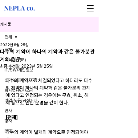
NEPLA co.
게시물
전체
2022년 8월 25일
전체
다수의 계약이 하나의 계약과 같은 불가분관
계의 경우
지식재산(IP)
최종 수정일:
2023년 5월 25일
IT/SW/개인정보
신기술/핀테크/금융
다수의 계약으로 체결되었다고 하더라도 다수
의 계약이 하나의 계약과 같은 불가분의 관계
회사법/증권/조세
에 있다고 인정되는 경우에는 무효, 취소, 해
기업/노동/공정거래
제 등으로 인한 운명을 같이 한다. 
민사
[전제]
형사
ESG
다수의 계약이 별개의 계약으로 인정되어야 