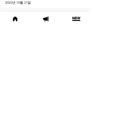
2025년 10월 31일
(오늘의 위키) 📜 수사기관에 타인
의 개인정보 제출, 괜찮을까요?
오늘의위키
2025년 10월 10일
🌕 2025년 10월 주목할 법률 행사
모음
법률행사
2025년 10월 1일
😫 변호사님, 어제도 잡무 때문에
야근하셨나요? | 2025년 9월 네플
라 법률레터
법률레터
2025년 9월 30일