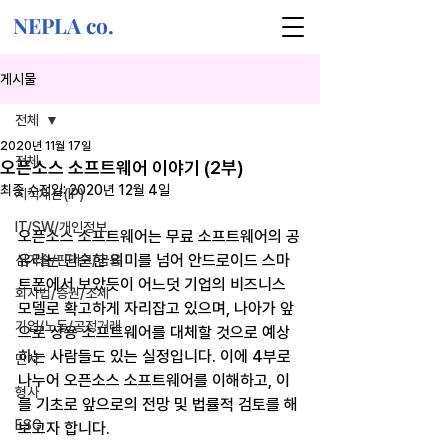
NEPLA co.
게시물
전체
2020년 11월 17일
전체
오픈소스 소프트웨어 이야기 (2부)
최종 수정일:
2020년 12월 4일
지식재산(IP)
IT/SW/개인정보
오픈소스 소프트웨어는 무료 소프트웨어의 공
유라는 단순한 의미를 넘어 안드로이드 스마
신기술/핀테크/금융
트폰에서 보았듯이 어느덧 기업의 비즈니스 
회사법/증권/조세
모델로 확고하게 자리잡고 있으며, 나아가 앞
기업/노동/공정거래
으로 상용 소프트웨어를 대체할 것으로 예상
하는 사람들도 있는 실정입니다. 이에 4부로 
민사
나누어 오픈소스 소프트웨어를 이해하고, 이
형사
를 기초로 앞으로의 전망 및 법률적 검토를 해 
ESG
보고자 합니다.