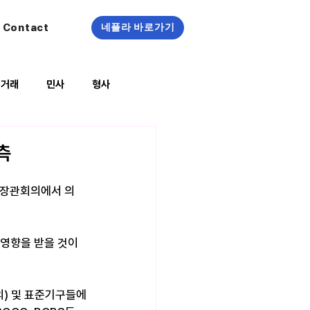
Contact
네플라 바로가기
정거래
민사
형사
복지/건강
측
재무장관회의에서 의
 영향을 받을 것이
의) 및 표준기구들에