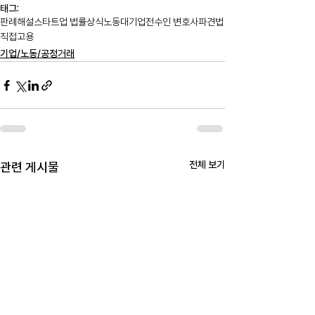
태그:
판례해설
스타트업 법률상식
노동
대기업
전수인 변호사
파견법
직접고용
기업/노동/공정거래
전체 보기
관련 게시물