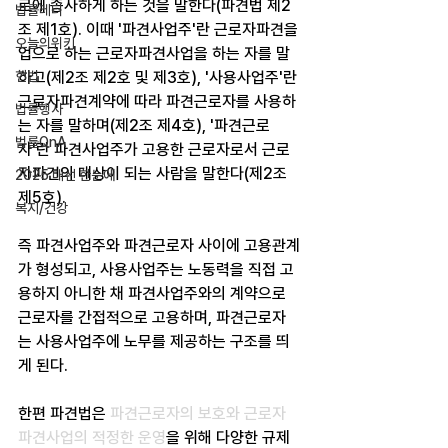
로에 종사하게 하는 것을 말한다(파견법 제2
법률레터
조 제1호). 이때 '파견사업주'란 근로자파견을 
오늘의위키
업으로 하는 근로자파견사업을 하는 자를 말
헌법
하고(제2조 제2호 및 제3호), '사용사업주'란 
근로자파견계약에 따라 파견근로자를 사용하
법률행사
는 자를 말하며(제2조 제4호), '파견근로
법률QnA
자'란 파견사업주가 고용한 근로자로서 근로
자파견의 대상이 되는 사람을 말한다(제2조 
2025 대선 한눈에
제5호).
복지/건강
즉 파견사업주와 파견근로자 사이에 고용관계
가 형성되고, 사용사업주는 노동력을 직접 고
용하지 아니한 채 파견사업주와의 계약으로 
근로자를 간접적으로 고용하며, 파견근로자
는 사용사업주에 노무를 제공하는 구조를 띄
게 된다.
한편 파견법은 
파견근로자의 보호와 근로자 
파견사업의 적정한 운영
을 위해 다양한 규제 