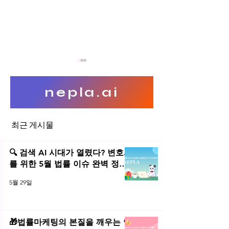
nepla.ai
최근 게시물
대기업 협력업체 보안지원 이
소프트웨어(SW)
슈
상 대기업의 공공
🔍 검색 AI 시대가 열렸다? 변호사
한
를 위한 5월 법률 이슈 완벽 정리 |
2026년 5월 네플라 법률레터
5월 29일
🎁법률마케팅의 본질을 깨우는 연