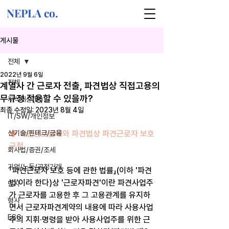
NEPLA co.
게시물
전체
2022년 9월 6일
전체
계열사 간 근로자 전출, 파견법상 직접고용의
무규정 적용할 수 있을까?
지식재산(IP)
최종 수정일:
2023년 8월 4일
IT/SW/개인정보
신기술/핀테크/금융
◆ 파견근로관계와 파견법상 파견근로자 보호
규정
회사법/증권/조세
기업/노동/공정거래
「파견근로자 보호 등에 관한 법률」(이하 '파견
법'이라 한다)상 '근로자파견'이란 파견사업주
민사
가 근로자를 고용한 후 그 고용관계를 유지하
형사
면서 근로자파견계약의 내용에 따라 사용사업
ESG
주의 지휘·명령을 받아 사용사업주를 위한 근