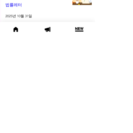
플라 법률레터
법률레터
2025년 10월 31일
(오늘의 위키) 📜 수사기관에 타인
의 개인정보 제출, 괜찮을까요?
오늘의위키
2025년 10월 10일
🌕 2025년 10월 주목할 법률 행사
모음
법률행사
2025년 10월 1일
😫 변호사님, 어제도 잡무 때문에
야근하셨나요? | 2025년 9월 네플
라 법률레터
법률레터