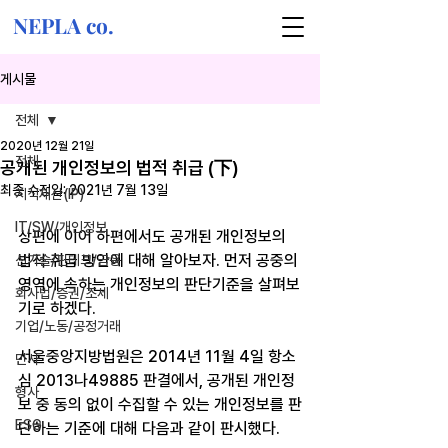
NEPLA co.
게시물
전체
2020년 12월 21일
전체
공개된 개인정보의 법적 취급 (下)
최종 수정일:
2021년 7월 13일
지식재산(IP)
IT/SW/개인정보
상편에 이어 하편에서도 공개된 개인정보의 
법적 취급 방안에 대해 알아보자. 먼저 공중의 
신기술/핀테크/금융
영역에 속하는 개인정보의 판단기준을 살펴보
회사법/증권/조세
기로 하겠다.
기업/노동/공정거래
서울중앙지방법원은 2014년 11월 4일 항소
민사
심 2013나49885 판결에서, 공개된 개인정
형사
보 중 동의 없이 수집할 수 있는 개인정보를 판
ESG
단하는 기준에 대해 다음과 같이 판시했다.