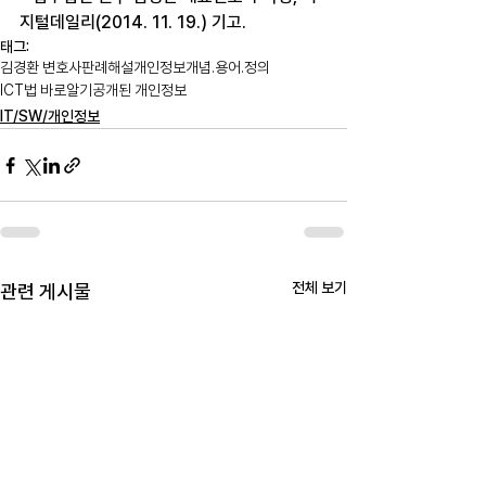
지털데일리(2014. 11. 19.) 기고.
태그:
김경환 변호사
판례해설
개인정보
개념.용어.정의
ICT법 바로알기
공개된 개인정보
IT/SW/개인정보
전체 보기
관련 게시물