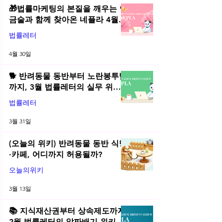
🎁법률마케팅의 본질을 깨우는 연
금술과 함께 찾아온 네플라 4월
법률레터
법률레터
4월 30일
🐕 반려동물 동반부터 노란봉투법
까지, 3월 법률레터의 실무 위키
총정리! | 2026년 3월 네플라 법률
법률레터
레터
3월 31일
(오늘의 위키) 반려동물 동반 식당
·카페, 어디까지 허용될까?
오늘의위키
3월 13일
📚 지식재산권부터 상속제도까지,
2월 법률레터의 알짜배기 위키 모