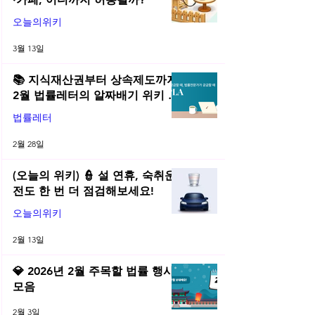
오늘의위키
3월 13일
📚 지식재산권부터 상속제도까지,
2월 법률레터의 알짜배기 위키 모
음! | 2026년 2월 네플라 법률레터
법률레터
2월 28일
(오늘의 위키) 👮 설 연휴, 숙취운
전도 한 번 더 점검해보세요!
오늘의위키
2월 13일
💎 2026년 2월 주목할 법률 행사
모음
2월 3일