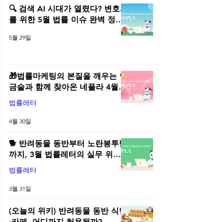
스 제작자의 권리 보호
보통신망법
🔍 검색 AI 시대가 열렸다? 변호사
를 위한 5월 법률 이슈 완벽 정리 |
2026년 5월 네플라 법률레터
5월 29일
🎁법률마케팅의 본질을 깨우는 연
금술과 함께 찾아온 네플라 4월
법률레터
법률레터
4월 30일
🐕 반려동물 동반부터 노란봉투법
까지, 3월 법률레터의 실무 위키
총정리! | 2026년 3월 네플라 법률
법률레터
레터
3월 31일
(오늘의 위키) 반려동물 동반 식당
·카페, 어디까지 허용될까?