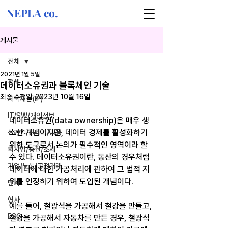
NEPLA co.
게시물
전체
2021년 1월 5일
전체
데이터소유권과 블록체인 기술
최종 수정일:
2023년 10월 16일
지식재산(IP)
IT/SW/개인정보
데이터소유권(data ownership)은 매우 생
소한 개념이지만, 데이터 경제를 활성화하기 
신기술/핀테크/금융
위한 도구로서 논의가 필수적인 영역이라 할 
회사법/증권/조세
수 있다. 데이터소유권이란, 동산의 경우처럼 
기업/노동/공정거래
데이터에 대한 가공처리에 관하여 그 법적 지
위를 인정하기 위하여 도입된 개념이다.
민사
형사
예를 들어, 철광석을 가공해서 철강을 만들고, 
ESG
철강을 가공해서 자동차를 만든 경우, 철광석