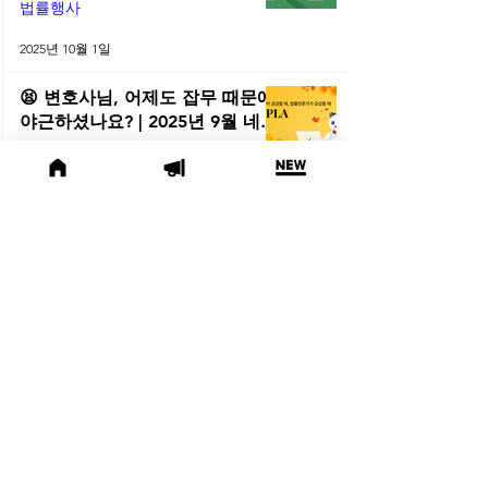
법률행사
2025년 10월 1일
😫 변호사님, 어제도 잡무 때문에
야근하셨나요? | 2025년 9월 네플
라 법률레터
법률레터
2025년 9월 30일
(오늘의 위키) 🤔 친양자 파양과
상속권, 어디까지 달라질까?
오늘의위키
2025년 9월 19일
🍁 2025년 9월 주목할 법률 행사
모음
법률행사