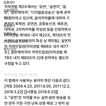
법률레터
저작권법 제2조에서는 '공연', '실연자', '음
오늘의위키
반', '음반제작자', '디지털음성송신' 등에 관하
여 정의하고 있으며, 음악저작물에 대하여 기
헌법
본적인 복제권, 공연권, 공중송신권, 배포권, 
법률행사
대여권, 2차적저작물 작성권 등을 인정하면서
법률QnA
(저작권법 제18조 내지 제22조, 제19조의 전
시권은 음악저작권의 특성 상 제외됨), 실연자
2025 대선 한눈에
의 저작인접권(저작권법 제66조 내지 제77
복지/건강
조), 음반제작자의 저작인접권(저작권법 제
78조 내지 제83조의 2)에 관하여도 별도의 
규정을 두고 있다.
저작권법 제2조 (정의)
이 법에서 사용하는 용어의 뜻은 다음과 같다. 
[개정 2009.4.22, 2011.6.30, 2011.12.2, 
2016.3.22] [[시행일 2016.9.23]]
3. "공연"은 저작물 또는 실연·음반·방송을 상
연·연주·가창·구연·낭독·상영·재생 그 밖의 방