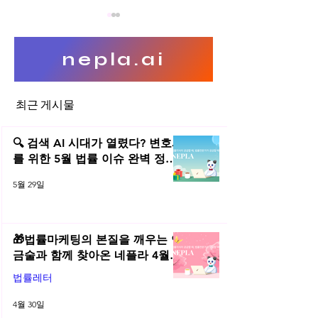
nepla.ai
최근 게시물
공연 표절에 관하여 싸이, 김
가왕(歌王) 조용필
장훈 사건
🔍 검색 AI 시대가 열렸다? 변호사
작권 (1)
를 위한 5월 법률 이슈 완벽 정리 |
2026년 5월 네플라 법률레터
5월 29일
🎁법률마케팅의 본질을 깨우는 연
금술과 함께 찾아온 네플라 4월
법률레터
법률레터
4월 30일