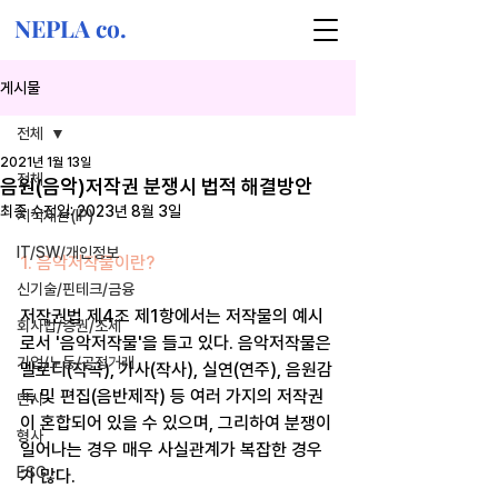
NEPLA co.
게시물
전체
2021년 1월 13일
전체
음원(음악)저작권 분쟁시 법적 해결방안
최종 수정일:
2023년 8월 3일
지식재산(IP)
IT/SW/개인정보
1. 음악저작물이란?
신기술/핀테크/금융
저작권법 제4조 제1항에서는 저작물의 예시
회사법/증권/조세
로서 '음악저작물'을 들고 있다. 음악저작물은 
기업/노동/공정거래
멜로디(작곡), 가사(작사), 실연(연주), 음원감
독 및 편집(음반제작) 등 여러 가지의 저작권
민사
이 혼합되어 있을 수 있으며, 그리하여 분쟁이 
형사
일어나는 경우 매우 사실관계가 복잡한 경우
ESG
가 많다.