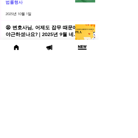
법률행사
2025년 10월 1일
😫 변호사님, 어제도 잡무 때문에
야근하셨나요? | 2025년 9월 네플
라 법률레터
법률레터
2025년 9월 30일
(오늘의 위키) 🤔 친양자 파양과
상속권, 어디까지 달라질까?
오늘의위키
2025년 9월 19일
🍁 2025년 9월 주목할 법률 행사
모음
법률행사