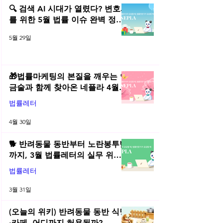
제한해석
등론)
🔍 검색 AI 시대가 열렸다? 변호사
를 위한 5월 법률 이슈 완벽 정리 |
2026년 5월 네플라 법률레터
5월 29일
🎁법률마케팅의 본질을 깨우는 연
금술과 함께 찾아온 네플라 4월
법률레터
법률레터
4월 30일
🐕 반려동물 동반부터 노란봉투법
까지, 3월 법률레터의 실무 위키
총정리! | 2026년 3월 네플라 법률
법률레터
레터
3월 31일
(오늘의 위키) 반려동물 동반 식당
·카페, 어디까지 허용될까?