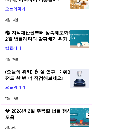
오늘의위키
3월 13일
📚 지식재산권부터 상속제도까지,
2월 법률레터의 알짜배기 위키 모
음! | 2026년 2월 네플라 법률레터
법률레터
2월 28일
(오늘의 위키) 👮 설 연휴, 숙취운
전도 한 번 더 점검해보세요!
오늘의위키
2월 13일
💎 2026년 2월 주목할 법률 행사
모음
2월 3일