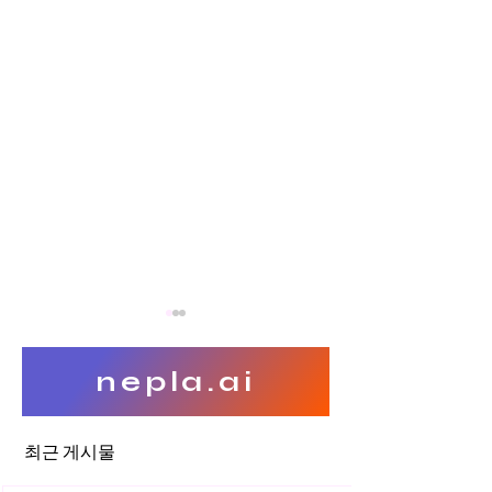
nepla.ai
최근 게시물
특허침해 명세서 참작해석과
특허침해 과제의 해