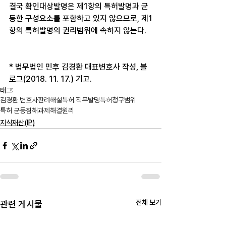
결국 확인대상발명은 제1항의 특허발명과 균
등한 구성요소를 포함하고 있지 않으므로, 제1
항의 특허발명의 권리범위에 속하지 않는다.
* 법무법인 민후 김경환 대표변호사 작성, 블
로그(2018. 11. 17.) 기고.
태그:
김경환 변호사
판례해설
특허.직무발명
특허청구범위
특허 균등침해
과제해결원리
지식재산(IP)
전체 보기
관련 게시물