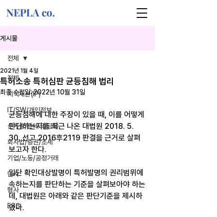
NEPLA co.
게시물
전체
2021년 1월 4일
전체
특허소송 특허심판 균등침해 법리
최종 수정일:
2022년 10월 31일
지식재산(IP)
IT/SW/개인정보
균등침해에 대한 주장이 있을 때, 이를 어떻게 
판단하는지를 최근 나온 대법원 2018. 5. 
신기술/핀테크/금융
30. 선고 2016후2119 판결을 근거로 살펴
회사법/증권/조세
보고자 한다. 
기업/노동/공정거래
일단 확인대상발명이 특허발명의 권리범위에 
민사
속하는지를 판단하는 기준을 살펴보아야 하는
형사
데, 대법원은 아래와 같은 판단기준을 제시하
ESG
였다. 