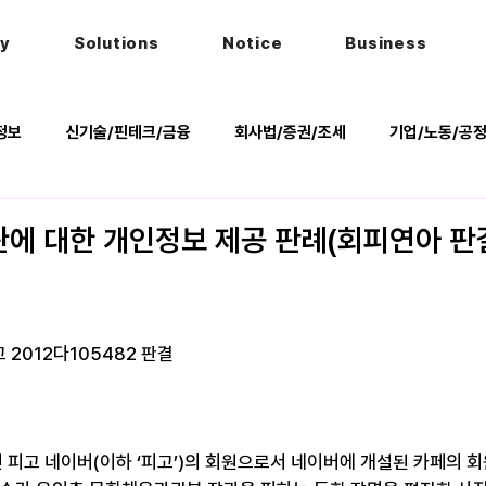
hy
Solutions
Notice
Business
정보
신기술/핀테크/금융
회사법/증권/조세
기업/노동/공
키
헌법
법률행사
법률QnA
2025 대선 한눈에
에 대한 개인정보 제공 판례(회피연아 판
선고 2012다105482 판결
피고 네이버(이하 ‘피고’)의 회원으로서 네이버에 개설된 카페의 