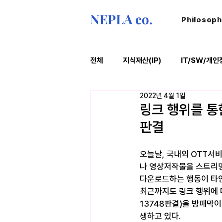
NEPLA co.
Philosop
전체
지식재산(IP)
IT/SW/개인
2022년 4월 1일
ESG
법률레터
오늘의위
링크 행위를 통
판결
오늘날, 국내외 OTT서
나 영상저작물을 스트리밍
다운로드하는 행동이 타인
최근까지도 링크 행위에 대한
13748판결)을 방패막
생하고 있다.