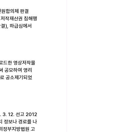
 전원합의체 판결
대한 저작재산권 침해행
3판결), 하급심에서
업로드한 영상저작물
써 공모하여 영리
의로 공소제기되었
 12. 선고 2012
치 정보나 경로를 나
(의정부지방법원 고