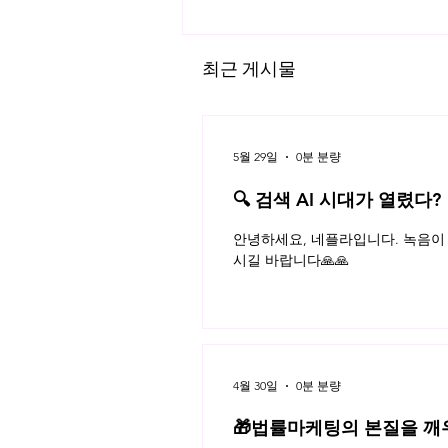
최근 게시물
5월 29일
0분 분량
🔍 검색 AI 시대가 열렸다?
저작물 인터넷 링크의 위법성
플라 법률레터
안녕하세요, 네플라입니다. 녹음이 
시길 바랍니다🙏🙏
4월 30일
0분 분량
🎁법률마케팅의 본질을 깨