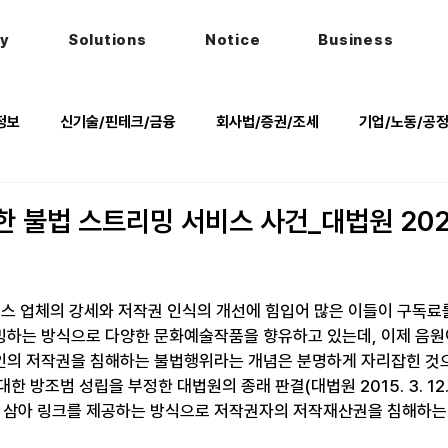
hy
Solutions
Notice
Business
정보
신기술/핀테크/금융
회사법/증권/조세
기업/노동/공
키
헌법
법률행사
법률QnA
2025 대선 한눈에
한 불법 스트리밍 서비스 사건_대법원 202
비스 업체의 강세와 저작권 인식의 개선에 힘입어 많은 이들이 구독료
하는 방식으로 다양한 문화예술작품을 향유하고 있는데, 이제 음원
의 저작권을 침해하는 불법행위라는 개념은 분명하게 자리잡힌 것으로
 방조범 성립을 부정한 대법원의 종래 판결(대법원 2015. 3. 12.
이 삼아 링크를 제공하는 방식으로 저작권자의 저작재산권을 침해하는