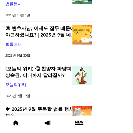
법률행사
2025년 10월 1일
😫 변호사님, 어제도 잡무 때문에
야근하셨나요? | 2025년 9월 네플
라 법률레터
법률레터
2025년 9월 30일
(오늘의 위키) 🤔 친양자 파양과
상속권, 어디까지 달라질까?
오늘의위키
2025년 9월 19일
🍁 2025년 9월 주목할 법률 행사
모음
법률행사