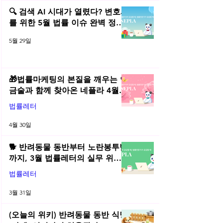
(오늘의 위키) 🍌
(오늘의 위키) 💻 불법 소프트
‘단지’ 상표 전쟁!
🔍 검색 AI 시대가 열렸다? 변호사
웨어 단속 대비 가이드
확인하세요!
를 위한 5월 법률 이슈 완벽 정리 |
2026년 5월 네플라 법률레터
5월 29일
🎁법률마케팅의 본질을 깨우는 연
금술과 함께 찾아온 네플라 4월
법률레터
법률레터
4월 30일
🐕 반려동물 동반부터 노란봉투법
까지, 3월 법률레터의 실무 위키
총정리! | 2026년 3월 네플라 법률
법률레터
레터
3월 31일
(오늘의 위키) 반려동물 동반 식당