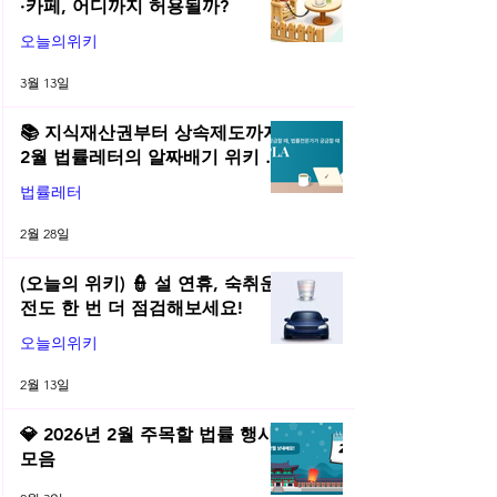
·카페, 어디까지 허용될까?
오늘의위키
3월 13일
📚 지식재산권부터 상속제도까지,
2월 법률레터의 알짜배기 위키 모
음! | 2026년 2월 네플라 법률레터
법률레터
2월 28일
(오늘의 위키) 👮 설 연휴, 숙취운
전도 한 번 더 점검해보세요!
오늘의위키
2월 13일
💎 2026년 2월 주목할 법률 행사
모음