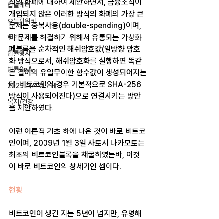
식의 화폐에 대하여 제안하면서, 금융조직이 
법률레터
개입되지 않은 이러한 방식의 화폐의 가장 큰 
오늘의위키
문제는 중복사용(double-spending)이며, 
이 문제를 해결하기 위해서 유통되는 가상화
헌법
폐블록을 순차적인 해쉬암호값(일방향 암호
법률행사
화 방식으로서, 해쉬암호화를 실행하면 똑같
법률QnA
은 길이의 유일무이한 함수값이 생성되어지는
데, 비트코인의 경우 기본적으로 SHA-256 
2025 대선 한눈에
방식이 사용되어진다)으로 연결시키는 방안
복지/건강
을 제안하였다. 
이런 이론적 기초 하에 나온 것이 바로 비트코
인이며, 2009년 1월 3일 사토시 나카모토는 
최초의 비트코인블록을 채굴하였는바, 이것
이 바로 비트코인의 창세기인 셈이다. 
현황 
비트코인이 생긴 지는 5년이 넘지만, 유명해