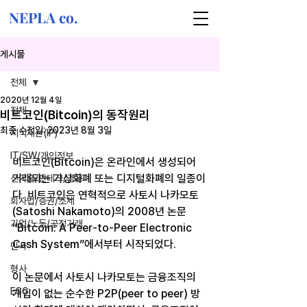
NEPLA co.
게시물
전체
2020년 12월 4일
전체
비트코인(Bitcoin)의 동작원리
최종 수정일:
2023년 8월 3일
지식재산(IP)
IT/SW/개인정보
비트코인(Bitcoin)은 온라인에서 생성되어 
거래되는 가상화폐 또는 디지털화폐의 일종이
신기술/핀테크/금융
다. 비트코인은 연혁적으로 사토시 나카모토
회사법/증권/조세
(Satoshi Nakamoto)의 2008년 논문 
기업/노동/공정거래
“Bitcoin: A Peer-to-Peer Electronic 
Cash System”에서부터 시작되었다.
민사
형사
이 논문에서 사토시 나카모토는 금융조직의 
ESG
개입이 없는 순수한 P2P(peer to peer) 방