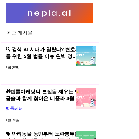
nepla.ai
최근 게시물
개인정보 손해배상제도의 문
프로그램 시리얼넘
제점과 개선방향 (2)
배포행위는 저작권
🔍 검색 AI 시대가 열렸다? 변호사
가?
를 위한 5월 법률 이슈 완벽 정리 |
2026년 5월 네플라 법률레터
5월 29일
🎁법률마케팅의 본질을 깨우는 연
금술과 함께 찾아온 네플라 4월
법률레터
법률레터
4월 30일
🐕 반려동물 동반부터 노란봉투법