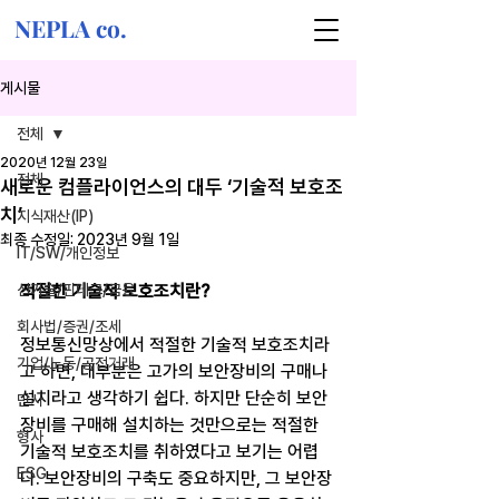
NEPLA co.
게시물
전체
2020년 12월 23일
전체
새로운 컴플라이언스의 대두 ‘기술적 보호조
치’
지식재산(IP)
최종 수정일:
2023년 9월 1일
IT/SW/개인정보
신기술/핀테크/금융
적절한 기술적 보호조치란?
회사법/증권/조세
정보통신망상에서 적절한 기술적 보호조치라
기업/노동/공정거래
고 하면, 대부분은 고가의 보안장비의 구매나 
설치라고 생각하기 쉽다. 하지만 단순히 보안
민사
장비를 구매해 설치하는 것만으로는 적절한 
형사
기술적 보호조치를 취하였다고 보기는 어렵
ESG
다. 보안장비의 구축도 중요하지만, 그 보안장