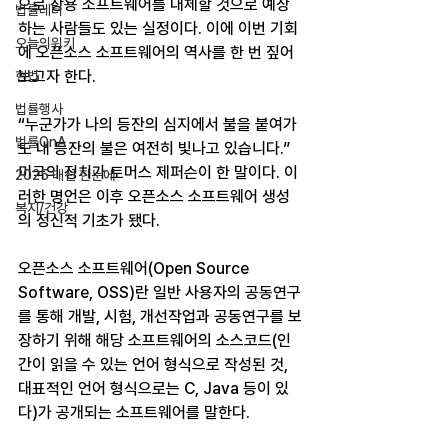
으로 상용 소프트웨어를 대체할 것으로 예상
법률레터
하는 사람들도 있는 실정이다. 이에 이번 기회
오늘의위키
에 오픈소스 소프트웨어의 역사를 한 번 짚어
보고자 한다.
헌법
법률행사
“누군가가 나의 등잔의 심지에서 불을 붙여가
법률QnA
도 내 등잔의 불은 여전히 빛나고 있습니다.” 
미국의 정치가 토머스 제퍼슨이 한 말이다. 이
2025 대선 한눈에
러한 명언은 이후 오픈소스 소프트웨어 생성
복지/건강
의 정신적 기초가 됐다.
오픈소스 소프트웨어(Open Source 
Software, OSS)란 일반 사용자의 공동연구
를 통해 개발, 시험, 개선작업과 공동연구를 보
장하기 위해 해당 소프트웨어의 소스코드(인
간이 읽을 수 있는 언어 형식으로 작성된 것, 
대표적인 언어 형식으로는 C, Java 등이 있
다)가 공개되는 소프트웨어를 말한다.