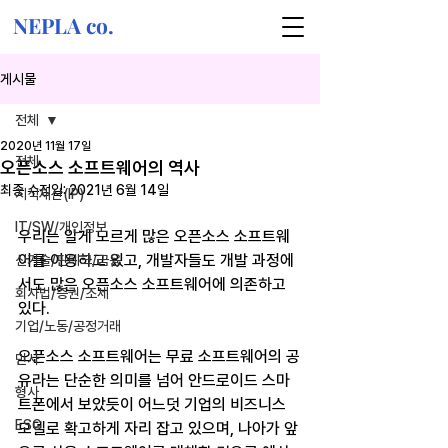
NEPLA co.
게시물
전체
2020년 11월 17일
전체
오픈소스 소프트웨어의 역사
최종 수정일:
2021년 6월 14일
지식재산(IP)
IT/SW/개인정보
우리는 알게 모르게 많은 오픈소스 소프트웨
어를 이용하고 있고, 개발자들도 개발 과정에
신기술/핀테크/금융
서도 많은 오픈소스 소프트웨어에 의존하고 
회사법/증권/조세
있다.
기업/노동/공정거래
오픈소스 소프트웨어는 무료 소프트웨어의 공
민사
유라는 단순한 의미를 넘어 안드로이드 스마
형사
트폰에서 보았듯이 어느덧 기업의 비즈니스 
ESG
모델로 확고하게 자리 잡고 있으며, 나아가 앞