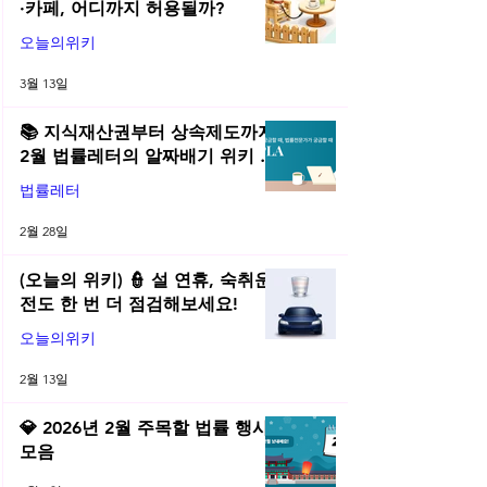
·카페, 어디까지 허용될까?
오늘의위키
3월 13일
📚 지식재산권부터 상속제도까지,
2월 법률레터의 알짜배기 위키 모
음! | 2026년 2월 네플라 법률레터
법률레터
2월 28일
(오늘의 위키) 👮 설 연휴, 숙취운
전도 한 번 더 점검해보세요!
오늘의위키
2월 13일
💎 2026년 2월 주목할 법률 행사
모음