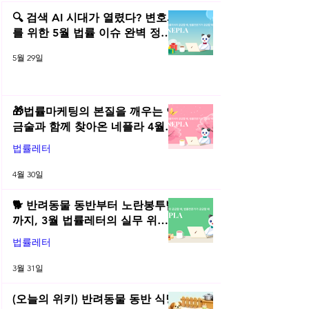
오픈소스 소프트웨어의 법률
오픈소스 소프트웨
🔍 검색 AI 시대가 열렸다? 변호사
적 문제 (下)
적 문제 (上)
를 위한 5월 법률 이슈 완벽 정리 |
2026년 5월 네플라 법률레터
5월 29일
🎁법률마케팅의 본질을 깨우는 연
금술과 함께 찾아온 네플라 4월
법률레터
법률레터
4월 30일
🐕 반려동물 동반부터 노란봉투법
까지, 3월 법률레터의 실무 위키
총정리! | 2026년 3월 네플라 법률
법률레터
레터
3월 31일
(오늘의 위키) 반려동물 동반 식당