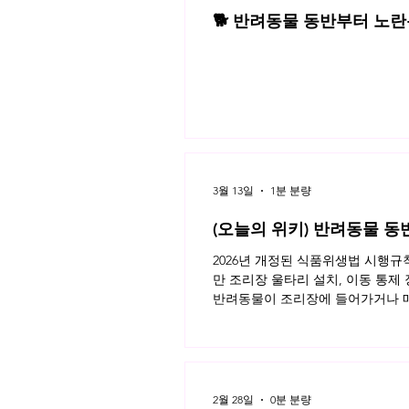
🐕 반려동물 동반부터 노란봉
3월 네플라 법률레터
3월 13일
1분 분량
(오늘의 위키) 반려동물 동
2026년 개정된 식품위생법 시행
만 조리장 울타리 설치, 이동 통제
반려동물이 조리장에 들어가거나 매
이용자가 모두 알아야 할 반려동물 
키 읽으러가기!
2월 28일
0분 분량