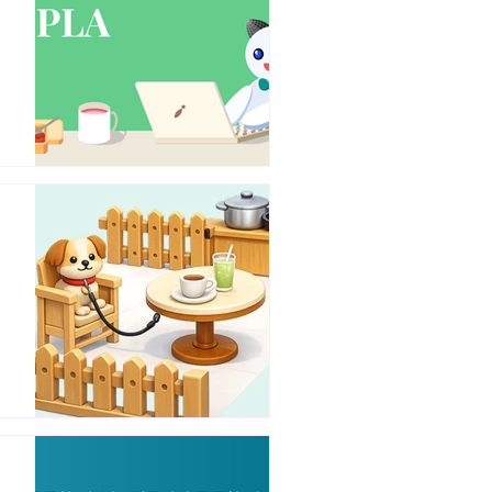
지
와
위