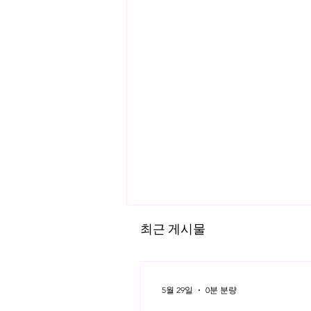
최근 게시물
자산의 토큰화
5월 29일
0분 분량