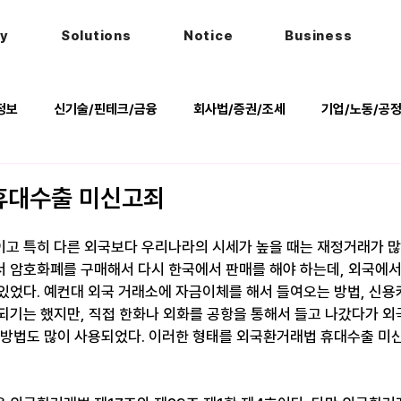
hy
Solutions
Notice
Business
정보
신기술/핀테크/금융
회사법/증권/조세
기업/노동/공
키
헌법
법률행사
법률QnA
2025 대선 한눈에
휴대수출 미신고죄
고 특히 다른 외국보다 우리나라의 시세가 높을 때는 재정거래가 많
 암호화폐를 구매해서 다시 한국에서 판매를 해야 하는데, 외국에
있었다. 예컨대 외국 거래소에 자금이체를 해서 들여오는 방법, 신용
되기는 했지만, 직접 한화나 외화를 공항을 통해서 들고 나갔다가 외
 방법도 많이 사용되었다. 이러한 형태를 외국환거래법 휴대수출 미신