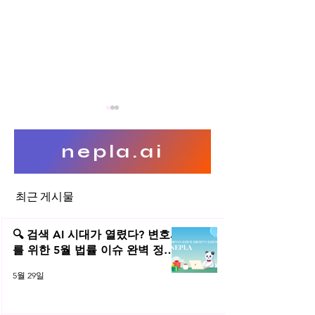
nepla.ai
최근 게시물
이동형 가상현실(VR) 체험서
BMW 520d 리
비스 트럭
리 법률분석
🔍 검색 AI 시대가 열렸다? 변호사
를 위한 5월 법률 이슈 완벽 정리 |
2026년 5월 네플라 법률레터
5월 29일