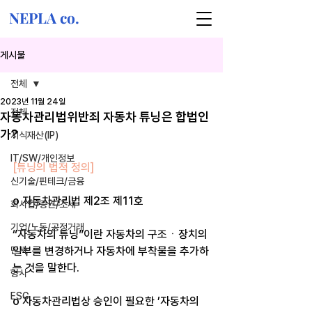
NEPLA co.
게시물
전체
2023년 11월 24일
전체
자동차관리법위반죄 자동차 튜닝은 합법인
가?
지식재산(IP)
IT/SW/개인정보
[튜닝의 법적 정의]
신기술/핀테크/금융
o 자동차관리법 제2조 제11호
회사법/증권/조세
기업/노동/공정거래
“자동차의 튜닝”이란 자동차의 구조ㆍ장치의 
민사
일부를 변경하거나 자동차에 부착물을 추가하
는 것을 말한다.
형사
ESG
o 자동차관리법상 승인이 필요한 ’자동차의 