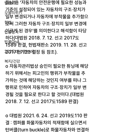
튜닝‘은 ‘자동차의 안전운행에 필요한 성능과 
법률레터
기준이 설정되어 있는 자동차의 구조·장치가 
오늘의위키
일부 변경되거나 자동차에 부착물을 추가함으
헌법
로써 그러한 자동차 구조·장치의 일부 변경에 
이르게 된 경우’를 의미한다고 해석함이 타당
법률행사
하다(대법원 2018. 7. 12. 선고 2017도
법률QnA
1589 판결, 헌법재판소 2019. 11. 28. 선고 
2025 대선 한눈에
2017헌가23 결정 등 참조).
복지/건강
o 자동차관리법상 승인이 필요한 튜닝에 해당
하기 위해서는 피고인의 행위가 부착물을 추
가하는 것에 해당하는 것인지 여부를 떠나 그 
행위로 인하여 자동차의 구조·장치가 일부 변
경될 것을 필요로 한다고 할 것이다.(대법원 
2018. 7. 12. 선고 2017도1589 판결)
o 대법원 2021. 6. 24. 선고 2019도110 판
결 : 캠퍼를 화물자동차의 적재함에 실으면서 
턴버클(turn buckle)로 화물자동차와 연결하