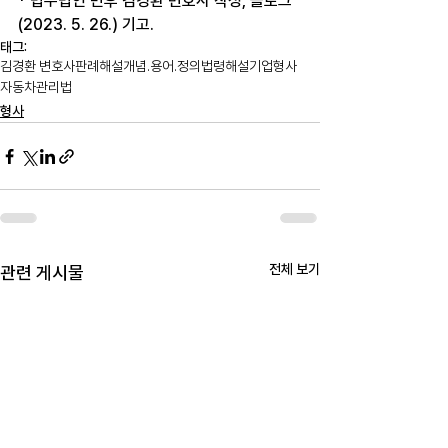
* 법무법인 민후 김경환 변호사 작성, 블로그
(2023. 5. 26.) 기고.
태그:
김경환 변호사
판례해설
개념.용어.정의
법령해설
기업형사
자동차관리법
형사
전체 보기
관련 게시물