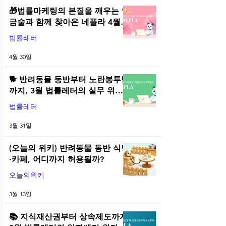
🎁법률마케팅의 본질을 깨우는 연
금술과 함께 찾아온 네플라 4월
법률레터
법률레터
4월 30일
🐕 반려동물 동반부터 노란봉투법
까지, 3월 법률레터의 실무 위키
총정리! | 2026년 3월 네플라 법률
법률레터
레터
3월 31일
(오늘의 위키) 반려동물 동반 식당
·카페, 어디까지 허용될까?
오늘의위키
3월 13일
📚 지식재산권부터 상속제도까지,