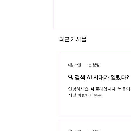
최근 게시물
5월 29일
0분 분량
🔍 검색 AI 시대가 열렸다?
플라 법률레터
주주간계약서에서 주식양도제한
안녕하세요, 네플라입니다. 녹음이 
판례
시길 바랍니다🙏🙏