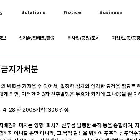
hy
Solutions
Notice
Business
정보
신기술/핀테크/금융
회사법/증권/조세
기업/노동/공
키
헌법
법률행사
법률QnA
2025 대선 한눈에
행금지가처분
의 변화를 가져올 수 있어서, 일정한 절차와 엄격한 요건을 필요로 한
게 되면, 이러한 제3자 신주발행은 무효가 되기에 그 내용을 잘 이해
4. 28.자 2008카합1306 결정
지배권에 미치는 영향, 회사가 신주를 발행한 목적 등을 종합하여, 
합하지 아니할 뿐만 아니라, 그 목적 달성을 위하여 주주의 신주인수