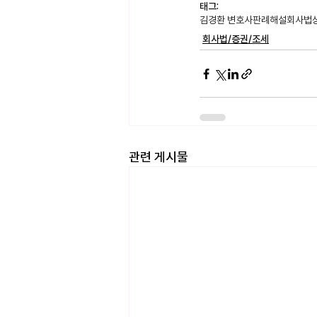
태그:
김경환 변호사
판례해설
회사법
회사법/증권/조세
관련 게시물