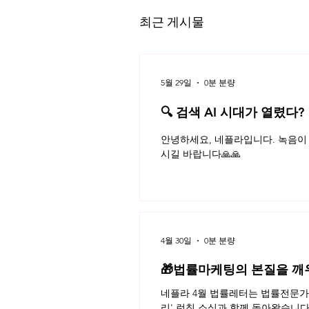
최근 게시물
5월 29일
0분 분량
🔍 검색 AI 시대가 열렸다?
플라 법률레터
특허침해소송 균등침해 기술사상
안녕하세요, 네플라입니다. 녹음이 
핵심이 공지된 경우
시길 바랍니다🙏🙏
4월 30일
0분 분량
🎁법률마케팅의 본질을 깨
네플라 4월 법률레터는 법률전문가의
리' 런칭 소식과 함께 돌아왔습니다