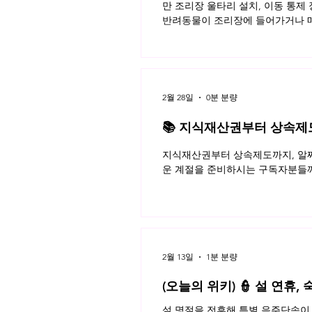
만 조리장 울타리 설치, 이동 통제
반려동물이 조리장에 들어가거나 매
이용자가 모두 알아야 할 반려동물 
키 읽으러가기!
2월 28일
0분 분량
📚 지식재산권부터 상속제도까
월 네플라 법률레터
지식재산권부터 상속제도까지, 알짜
운 계절을 준비하시는 구독자분들께
2월 13일
1분 분량
(오늘의 위키) 👮 설 연휴
설 명절을 전후해 특별 음주단속이 