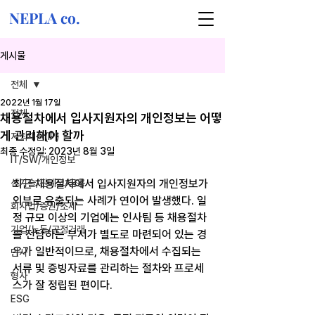
NEPLA co.
게시물
전체
2022년 1월 17일
전체
채용절차에서 입사지원자의 개인정보는 어떻
게 관리해야 할까
지식재산(IP)
최종 수정일:
2023년 8월 3일
IT/SW/개인정보
신기술/핀테크/금융
최근 채용절차에서 입사지원자의 개인정보가 
외부로 유출되는 사례가 연이어 발생했다. 일
회사법/증권/조세
정 규모 이상의 기업에는 인사팀 등 채용절차
기업/노동/공정거래
를 전담하는 부서가 별도로 마련되어 있는 경
우가 일반적이므로, 채용절차에서 수집되는 
민사
서류 및 증빙자료를 관리하는 절차와 프로세
형사
스가 잘 정립된 편이다.
ESG