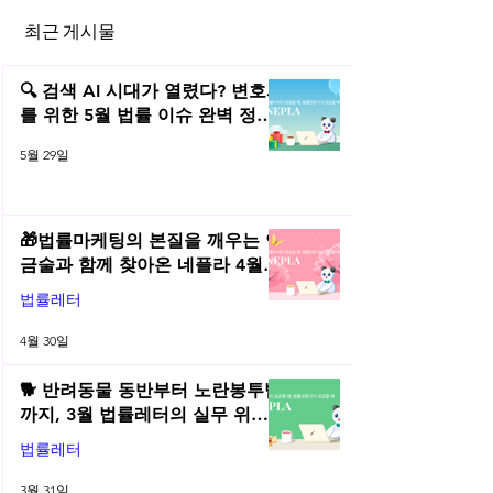
최근 게시물
스타트업과 고객의 개인정보
개인정보 처리목적
관련 범위
🔍 검색 AI 시대가 열렸다? 변호사
를 위한 5월 법률 이슈 완벽 정리 |
2026년 5월 네플라 법률레터
5월 29일
🎁법률마케팅의 본질을 깨우는 연
금술과 함께 찾아온 네플라 4월
법률레터
법률레터
4월 30일
🐕 반려동물 동반부터 노란봉투법
까지, 3월 법률레터의 실무 위키
총정리! | 2026년 3월 네플라 법률
법률레터
레터
3월 31일